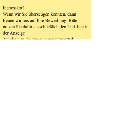
Interessiert?
Wenn wir Sie überzeugen konnten, dann
freuen wir uns auf Ihre Bewerbung. Bitte
nutzen Sie dafür ausschließlich den Link hier in
der Anzeige
Tätigkeit, in der Sie eigenverantwortlich
arbeiten können?
Sie mögen es unterwegs zu sein und unsere
vielfältig aufgestellten Kunden, die in der
Region D-A-CH tätig sind, vor Ort zu
betreuen?
Sie möchten Teil eines internationalen
namhaften Unternehmens sein und sich
gemeinsam mit uns weiterentwickeln?
Sie möchten dazu beitragen unsere Welt
sicherer zu gestalten und Ihr fundiertes
Fachwissen unseren Kunden zur Verfügung zu
stellen?
Dann ist die Rolle des/der Food Auditor/in
(w/m/d) IFS / BRC / FSSC22000 für bei uns