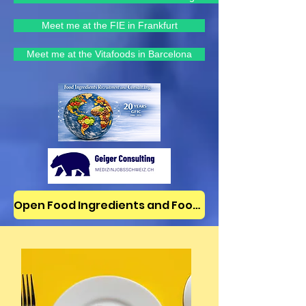
Meet me at the FIE in Frankfurt
Meet me at the Vitafoods in Barcelona
Open Food Ingredients and Food Jobs/News on LinkedIn