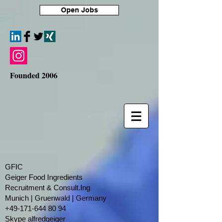
Open Jobs
Founded 2006
GFIC
Geiger Food Ingredients
Recruitment & Consult.Ing
​Munich | Gruenwald | Germany
+49-171-644 80 94
Skype alfredgeiger