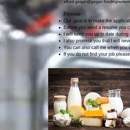
alfred.geiger@geiger-foodingredien
Promise
Our goal is to make the applic
Before you send a resume you ca
I will keep you up to date during
I also promise you that I will
neve
You can also call me when you w
If you do not find your job plea