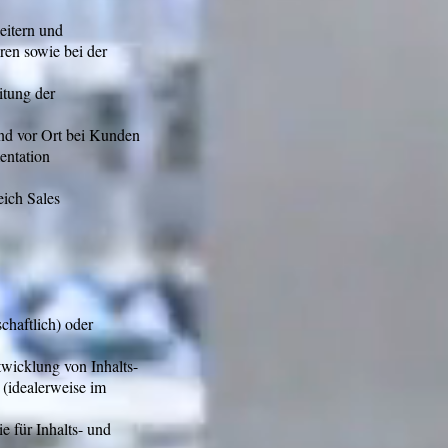
eitern und
ren sowie bei der
itung der
nd vor Ort bei Kunden
entation
eich Sales
chaftlich) oder
wicklung von Inhalts-
 (idealerweise im
 für Inhalts- und