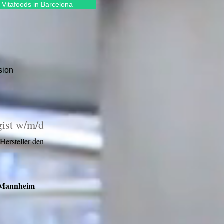
 Vitafoods in Barcelona
sion
gist w/m/d
 Hersteller den
t/Mannheim