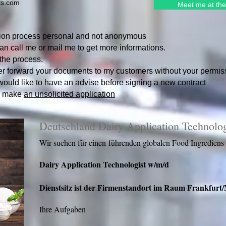
ts.com
Meet me at the
ation process personal and not anonymous
n call me or mail me to get more informations.
 the process.
r forward your documents to my customers without your permis
ould like to have an advise befo
re signing a new contract
se make
an unsolicited application
Deutschland Dairy Application Technolo
Wir suchen für einen führenden globalen Food Ingrediens
Dairy Application Technologist w/m/d
Dienstsitz ist der Firmenstandort im Raum Frankfur
Ihre Aufgaben