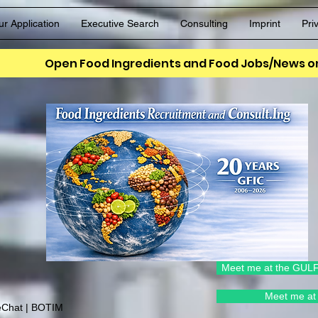
ur Application
Executive Search
Consulting
Imprint
Pri
Open Food Ingredients and Food Jobs/News on
Meet me at the GULF
Meet me at 
eChat | BOTIM