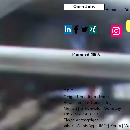
Open Jobs
Home
Yo
Founded 2006
GFIC
Geiger Food Ingredients
Recruitment & Consult.Ing
​Munich | Gruenwald | Germany
+49-171-644 80 94
Skype alfredgeiger
Viber | WhatsApp | IMO | Zoom | W