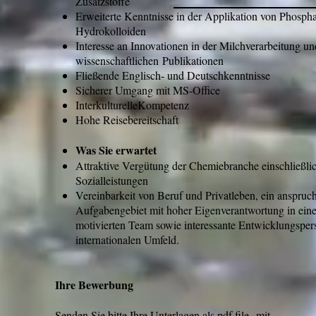
Zusatzstoffe
Erweiterte Kenntnisse in der Applikation von Phosphat
Hydrokolloiden
Interesse an Innovationen in der Milchverarbeitung un
wissenschaftlichen Publikationen
Fließende Englisch- und Deutschkenntnisse
Sicherer Umgang mit MS-Office
InterkulturelleKompetenz
Hohe Reisebereitschaft
Was Sie erwartet
Attraktive Vergütung der Chemiebranche einschließlic
Sozialleistungen
Vereinbarkeit von Beruf und Privatleben, ein anspruch
Aufgabengebiet mit hoher Eigenverantwortung in ein
motivierten Team sowie interessante Entwicklungsper
internationalen Umfeld.
Ihre Bewerbung
Senden Sie bitte Ihre Unterlagen als pdf file mit