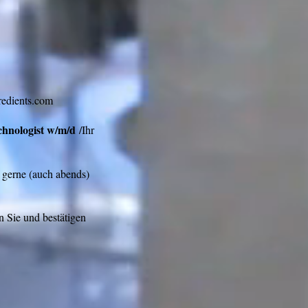
gredients.com
chnologist w/m/d
/Ihr
 gerne (auch abends)
n Sie und bestätigen