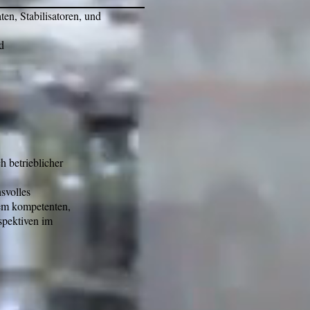
en, Stabilisatoren, und
d
h betrieblicher
svolles
em kompetenten,
spektiven im